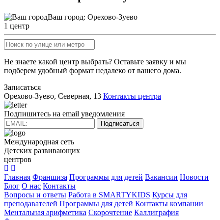
Ваш город:
Орехово-Зуево
1 центр
Не знаете какой центр выбрать? Оставьте заявку и мы
подберем удобный формат недалеко от вашего дома.
Записаться
Орехово-Зуево, Северная, 13
Контакты центра
Подпишитесь на email уведомления
Подписаться
Международная сеть
Детских развивающих
центров
Главная
Франшиза
Программы для детей
Вакансии
Новости
Блог
О нас
Контакты
Вопросы и ответы
Работа в SMARTYKIDS
Курсы для
преподавателей
Программы для детей
Контакты компании
Ментальная арифметика
Скорочтение
Каллиграфия