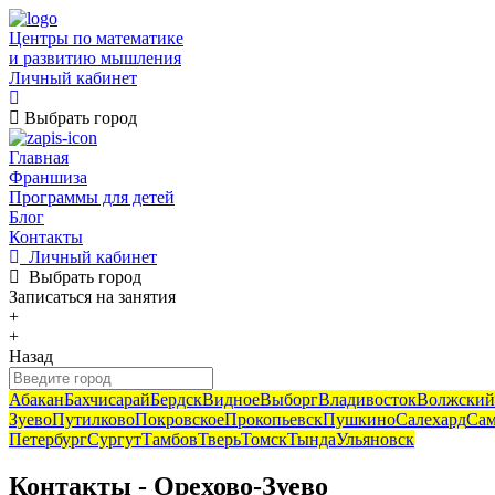
Центры по математике
и развитию мышления
Личный кабинет
Выбрать город
Главная
Франшиза
Программы для детей
Блог
Контакты
Личный кабинет
Выбрать город
Записаться
на занятия
+
+
Назад
Абакан
Бахчисарай
Бердск
Видное
Выборг
Владивосток
Волжский
Зуево
Путилково
Покровское
Прокопьевск
Пушкино
Салехард
Сам
Петербург
Сургут
Тамбов
Тверь
Томск
Тында
Ульяновск
Контакты - Орехово-Зуево